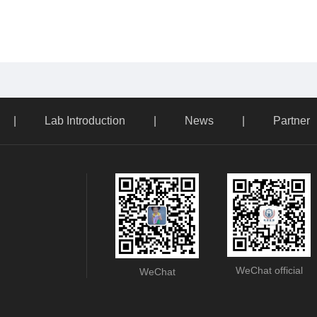
|
Lab Introduction
|
News
|
Partner
WeChat official
WeChat