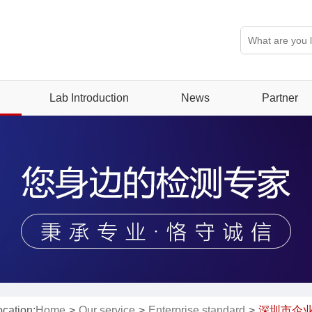
ication
Safety lab
EMC lab
Environmental lab
案（EAA）》涉及的产品类别
Chemical lab
Industry news
Lab Introduction
News
Partner
ocation:
Home
>
Our service
>
Enterprise standard
>
深圳市企