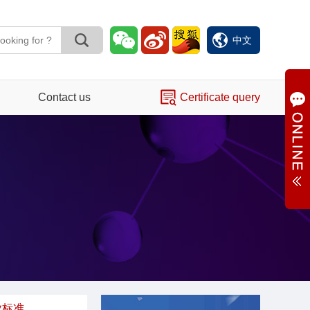
中文
Contact us
Certificate query
业标准