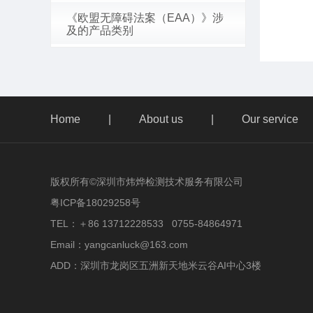
《欧盟无障碍法案（EAA）》涉
及的产品类别
Home
|
About us
|
Our service
版权所有©深圳市炜烨检测技术服务有限公司
粤ICP备18029258号
TEL：
＋86 13712228533
0755-84864971
Email：yangcanluck@163.com
ADD：
深圳市龙岗区五洲新天地米云谷AI中心3楼