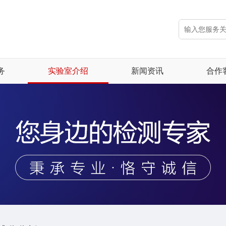
电子电气安全
可维修指数
EMC电磁兼容
1210打火机检测及GCC证书服务
环境可靠性实验
法案（EAA）》涉及的产品类别
化学成分分析
业内新闻
务
实验室介绍
新闻资讯
合作