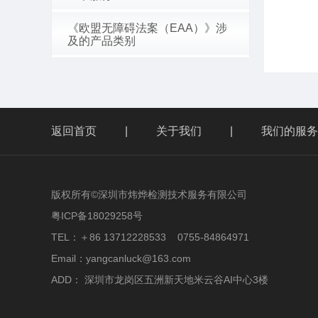
《欧盟无障碍法案（EAA）》涉
及的产品类别
返回首页
|
关于我们
|
我们的服务
版权所有©深圳市炜烨检测技术服务有限公司
粤ICP备18029258号
TEL：＋86 13712228533 0755-84864971
Email：yangcanluck@163.com
ADD： 深圳市龙岗区五洲新天地米云谷AI中心3楼