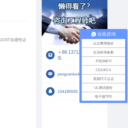
在线咨询
/GOST自愿性证
认证费用报价
＋86 13712228533 杨
企业标准备案
生
PSE/METI
CE/UKCA
yangcanluck@163.com
美国FCC认证
UL测试报告
104180555
电子烟TPD