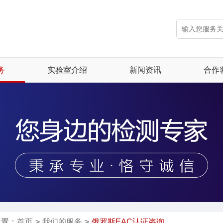
电子电气安全
可维修指数
EMC电磁兼容
1210打火机检测及GCC证书服务
环境可靠性实验
法案（EAA）》涉及的产品类别
化学成分分析
业内新闻
务
实验室介绍
新闻资讯
合作
位置：
首页
>
我们的服务
>
俄罗斯EAC认证咨询